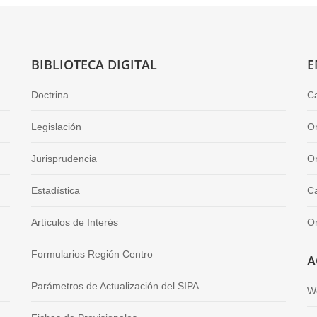
BIBLIOTECA DIGITAL
E
Doctrina
Ca
Legislación
O
Jurisprudencia
Or
Estadística
Ca
Artículos de Interés
O
Formularios Región Centro
A
Parámetros de Actualización del SIPA
W