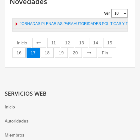
Novedades
Ver
JORNADAS PLENARIAS PARA AUTORIDADES POLITICAS Y TECNICA
31/08/2012
Inicio
11
12
13
14
15
16
17
18
19
20
Fin
SERVICIOS WEB
Inicio
Autoridades
Miembros