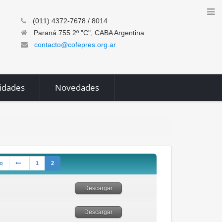
(011) 4372-7678 / 8014
Paraná 755 2º "C", CABA Argentina
contacto@cofepres.org.ar
vidades
Novedades
io
1
2
Descargar
Descargar