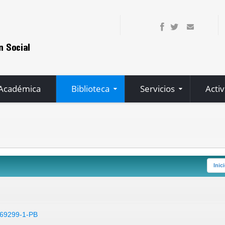
 Académica
Biblioteca
Servicios
Acti
Inic
-69299-1-PB